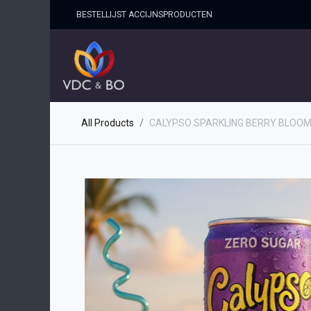
BESTELLIJST ACCIJNSPRO​DUCTEN
HOME
SHOP
OVER ONS
All Products
CALYPSO SPARKLING BERRY BLOOM 