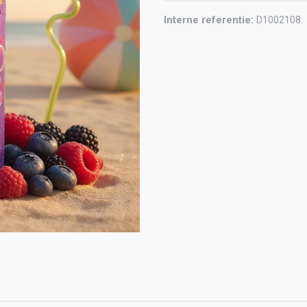
Interne referentie:
D1002108