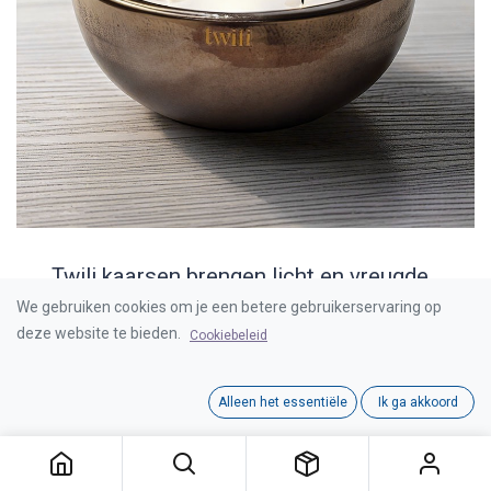
Twili kaarsen brengen licht en vreugde
in elke ruimte.
We gebruiken cookies om je een betere gebruikerservaring op
deze website te bieden.
Cookiebeleid
Twili is toegewijd aan het creëren van producten die
zowel functioneel zijn als bijdragen aan de esthetiek.
Alleen het essentiële
Ik ga akkoord
Elke kaars wordt met de hand gegoten in België, een
bewijs van het vakmanschap en de aandacht voor detail
die het merk kenmerken.