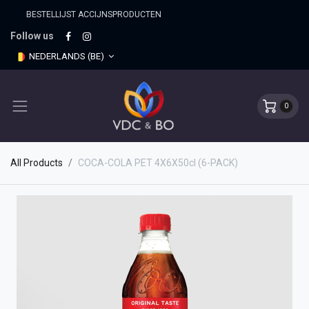
BESTELLIJST ACCIJNSPRO​DUCTEN
Follow us
NEDERLANDS (BE)
0
All Products
COCA-COLA PET 4X6X50cl (6-PACK)