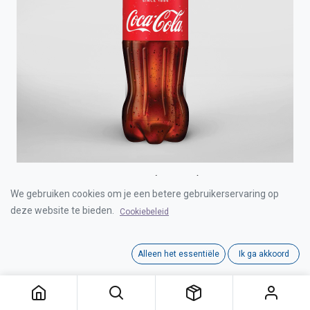
COCA-COLA PET 4X6X50cl (6-PACK)
We gebruiken cookies om je een betere gebruikerservaring op
deze website te bieden.
Cookiebeleid
Login for Price
Alleen het essentiële
Ik ga akkoord
COCA-COLA PET 4X6X50cl (6-PACK)
Category:
FRISDRANKEN
Interne referentie:
D0101004