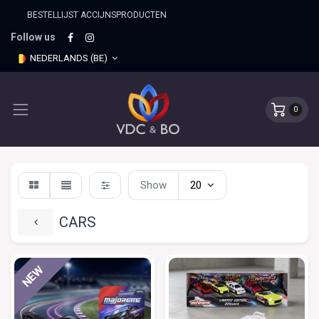
BESTELLIJST ACCIJNSPRO​DUCTEN
Follow us
NEDERLANDS (BE)
0
Show
20
CARS
NEW