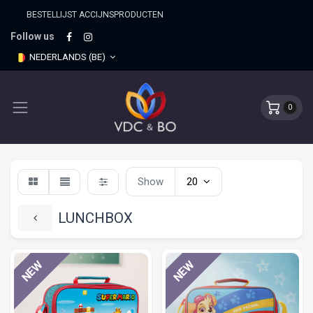
BESTELLIJST ACCIJNSPRO​DUCTEN
Follow us
NEDERLANDS (BE)
0
Show
20
LUNCHBOX
NEW
NEW