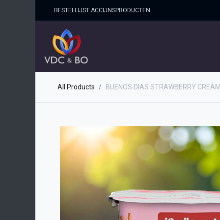
BESTELLIJST ACCIJNSPRO​DUCTEN
HOME
SHOP
OVER ONS
All Products
BUENOS DIAS STRAWBERRY CREAM S