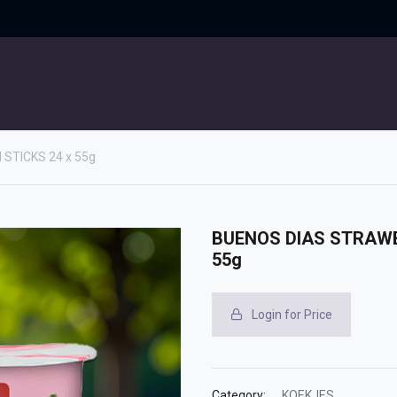
UITGELICHT
CONTACT
TICKS 24 x 55g
BUENOS DIAS STRAWB
55g
Login for Price
Category:
KOEKJES