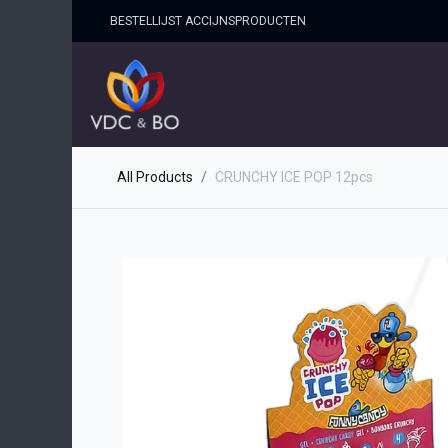
BESTELLIJST ACCIJNSPRO​DUCTEN
HOME
SHOP
OVER ONS
All Products
CRUNCHY ICE POP 12pcs