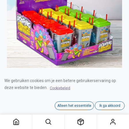
POPPING GARBAGE 12pcs
We gebruiken cookies om je een betere gebruikerservaring op
deze website te bieden.
Cookiebeleid
Login for Price
Alleen het essentiële
Ik ga akkoord
POPPING GARBAGE 12pcs
Category:
CANDY & TOY
Interne referentie:
C1105039