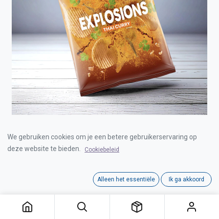
CROKY EXPLOSIONS THAI CURRY 20X40g
We gebruiken cookies om je een betere gebruikerservaring op
deze website te bieden.
Cookiebeleid
Login for Price
Alleen het essentiële
Ik ga akkoord
CROKY EXPLOSIONS THAI CURRY 20X40g
Category:
CROKY
Interne referentie:
C1001020