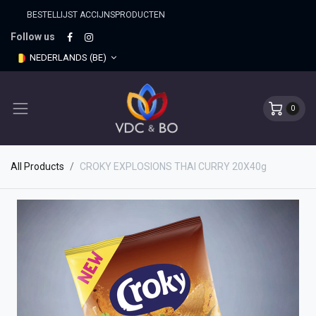
BESTELLIJST ACCIJNSPRO​DUCTEN
Follow us
NEDERLANDS (BE)
0
All Products
CROKY EXPLOSIONS THAI CURRY 20X40g