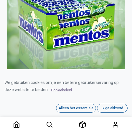
MENTOS ROL GREEN APPLE 40x38g
We gebruiken cookies om je een betere gebruikerservaring op
deze website te bieden.
Cookiebeleid
Login for Price
Alleen het essentiële
Ik ga akkoord
MENTOS ROL GREEN APPLE 40x38g
Category:
PASTILLES
Interne referentie:
C0904043