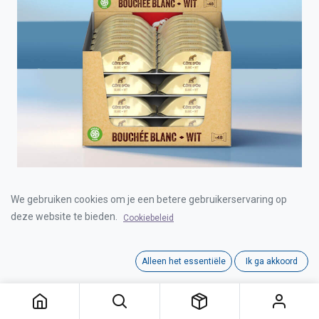
COTE D'OR BOUCHEE WHITE 48x25g
We gebruiken cookies om je een betere gebruikerservaring op
deze website te bieden.
Cookiebeleid
Login for Price
Alleen het essentiële
Ik ga akkoord
COTE D'OR BOUCHEE WHITE 48x25g
Category:
CHOCOLADE REPEN
Interne referentie:
C0603013