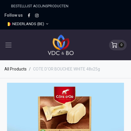
BESTELLIJST ACCIJNSPRO​DUCTEN
Follow us
NEDERLANDS (BE)
0
All Products
COTE D'OR BOUCHEE WHITE 48x25g