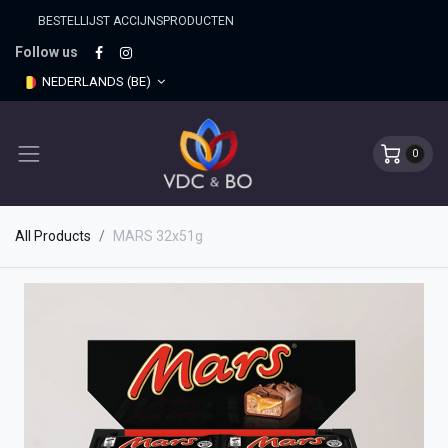
BESTELLIJST ACCIJNSPRO​DUCTEN
Follow us
NEDERLANDS (BE)
0
All Products
MARS 32x51g