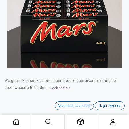
MARS 32x51g
We gebruiken cookies om je een betere gebruikerservaring op
deze website te bieden.
Cookiebeleid
Login for Price
Alleen het essentiële
Ik ga akkoord
Category:
CHOCOLADE CANDY BARS
Interne referentie:
C0503001