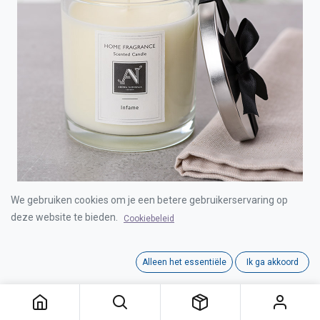
We gebruiken cookies om je een betere gebruikerservaring op
AROMA NATURALS MINIMALIST LUXE CANDLE
deze website te bieden.
Cookiebeleid
INFAME 206G SMALL
Alleen het essentiële
Ik ga akkoord
Login for Price
AROMA NATURALS MINIMALIST LUXE CANDLE INFAME 206G SMALL
Category:
MINIMALIST LUXE RANGE