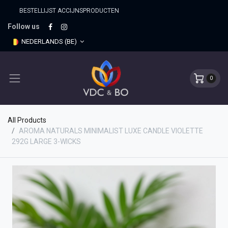
BESTELLIJST ACCIJNSPRO​DUCTEN
Follow us
NEDERLANDS (BE)
0
All Products
AROMA NATURALS MINIMALIST LUXE CANDLE VIOLETTE
292G LARGE 3-WICKS