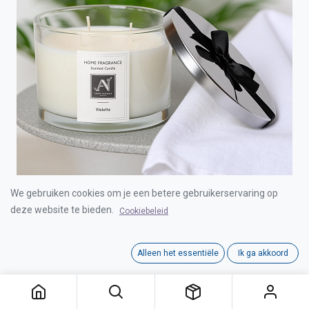
We gebruiken cookies om je een betere gebruikerservaring op
AROMA NATURALS MINIMALIST LUXE CANDLE
deze website te bieden.
Cookiebeleid
VIOLETTE 292G LARGE 3-WICKS
Alleen het essentiële
Ik ga akkoord
Login for Price
AROMA NATURALS MINIMALIST LUXE CANDLE VIOLETTE 292G LARGE 3-WICKS
Category:
MINIMALIST LUXE RANGE