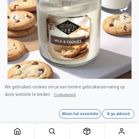
We gebruiken cookies om je een betere gebruikerservaring op
CANDLE BROTHERS MILK & COOKIES SCENTED
deze website te bieden.
Cookiebeleid
CANDLE 510g
Alleen het essentiële
Ik ga akkoord
Login for Price
CANDLE BROTHERS MILK & COOKIES SCENTED CANDLE 510g
Category:
CANDLE BROTHERS