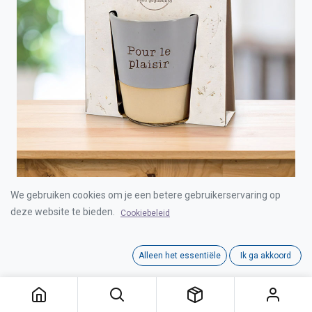
We gebruiken cookies om je een betere gebruikerservaring op
TASSE CERAMIQUE SPECIALE FR "PLAISIR"
(09314)
deze website te bieden.
Cookiebeleid
Login for Price
Alleen het essentiële
Ik ga akkoord
TASSE CERAMIQUE SPECIALE FR "PLAISIR" (09314)
Category:
SPECIAL CERAMICS MUG