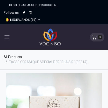
BESTELLIJST ACCIJNSPRO​DUCTEN
Follow us
NEDERLANDS (BE)
0
All Products
TASSE CERAMIQUE SPECIALE FR "PLAISIR" (09314)