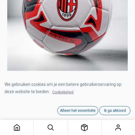
BAL AC MILAN SIZE 5
We gebruiken cookies om je een betere gebruikerservaring op
deze website te bieden.
Cookiebeleid
Login for Price
Alleen het essentiële
Ik ga akkoord
Category:
BALLEN
,
BALLS
Interne referentie:
00035040