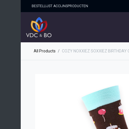
BESTELLIJST ACCIJNSPRO​DUCTEN
HOME
SHOP
OVER ONS
All Products
COZY NOXXIEZ SOXXIEZ BIRTHDAY 