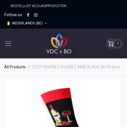
BESTELLIJST ACCIJNSPRO​DUCTEN
Follow us
NEDERLANDS (BE)
0
All Products
COZY NOXXIEZ SOXXIEZ WINE BLACK 38-45 6pcs