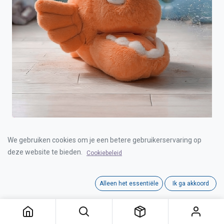
BIG EYE FISH ORANGE 25cm
We gebruiken cookies om je een betere gebruikerservaring op
deze website te bieden.
Cookiebeleid
Login for Price
Alleen het essentiële
Ik ga akkoord
BIG EYE FISH ORANGE 25cm
Category:
CUTE
,
CUTE
Interne referentie:
00021109